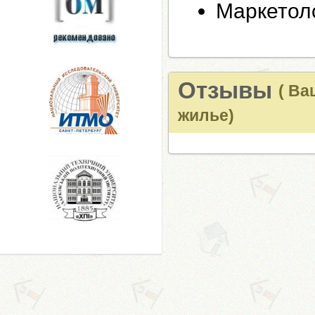
Маркетол
Отзывы
( В
жилье)